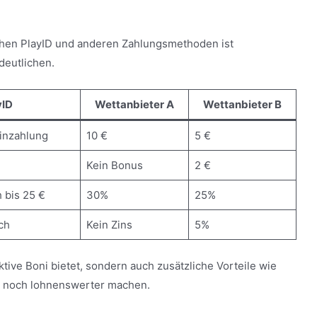
chen PlayID und anderen Zahlungsmethoden ist
deutlichen.
yID
Wettanbieter A
Wettanbieter B
Einzahlung
10 €
5 €
Kein Bonus
2 €
 bis 25 €
30%
25%
ch
Kein Zins
5%
aktive Boni bietet, sondern auch zusätzliche Vorteile wie
is noch lohnenswerter machen.