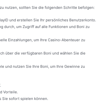
u nutzen, sollten Sie die folgenden Schritte befolgen:
layID und erstellen Sie Ihr persönliches Benutzerkonto.
ng durch, um Zugriff auf alle Funktionen und Boni zu
nelle Einzahlungen, um Ihre Casino-Abenteuer zu
ich über die verfügbaren Boni und wählen Sie die
ele und nutzen Sie Ihre Boni, um Ihre Gewinne zu
.
d Vorteile.
 Sie sofort spielen können.