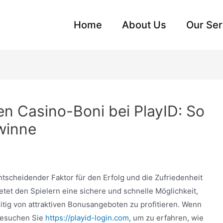
Home
About Us
Our Ser
en Casino-Boni bei PlayID: So
winne
ntscheidender Faktor für den Erfolg und die Zufriedenheit
bietet den Spielern eine sichere und schnelle Möglichkeit,
itig von attraktiven Bonusangeboten zu profitieren. Wenn
besuchen Sie
https://playid-login.com
, um zu erfahren, wie