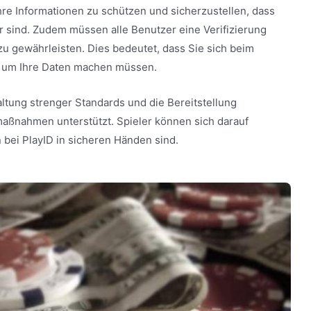
e Informationen zu schützen und sicherzustellen, dass
 sind. Zudem müssen alle Benutzer eine Verifizierung
u gewährleisten. Dies bedeutet, dass Sie sich beim
n um Ihre Daten machen müssen.
altung strenger Standards und die Bereitstellung
maßnahmen unterstützt. Spieler können sich darauf
n bei PlayID in sicheren Händen sind.