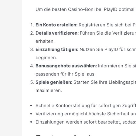
Um die besten Casino-Boni bei PlayID optimal z
Ein Konto erstellen:
Registrieren Sie sich bei P
Details verifizieren:
Führen Sie die Verifizieru
erhalten.
Einzahlung tätigen:
Nutzen Sie PlayID für sch
beginnen.
Bonusangebote auswählen:
Informieren Sie s
passenden für Ihr Spiel aus.
Spiele genießen:
Starten Sie Ihre Lieblingsspi
maximieren.
Schnelle Kontoerstellung für sofortigen Zugriff
Verifizierung ermöglicht höchste Sicherheit un
Einzahlungen werden sofort bearbeitet, sodass