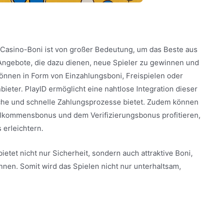
Casino-Boni ist von großer Bedeutung, um das Beste aus
Angebote, die dazu dienen, neue Spieler zu gewinnen und
önnen in Form von Einzahlungsboni, Freispielen oder
bieter. PlayID ermöglicht eine nahtlose Integration dieser
ache und schnelle Zahlungsprozesse bietet. Zudem können
llkommensbonus und dem Verifizierungsbonus profitieren,
 erleichtern.
etet nicht nur Sicherheit, sondern auch attraktive Boni,
nnen. Somit wird das Spielen nicht nur unterhaltsam,