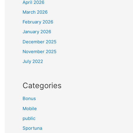
April 2026
March 2026
February 2026
January 2026
December 2025
November 2025
July 2022
Categories
Bonus
Mobile
public
Sportuna