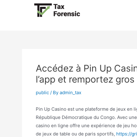
Accédez à Pin Up Casin
l’app et remportez gros
public
/ By
admin_tax
Pin Up Casino est une plateforme de jeux en l
République Démocratique du Congo. Avec une in
casino en ligne offre une expérience de jeu h
de jeux de table ou de paris sportifs,
https://g