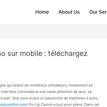
Home
About Us
Our Ser
o sur mobile : téléchargez
igne qui séduit de nombreux utilisateurs, notamment en
terface conviviale et une vaste sélection de jeux, ce
ors pair. Que vous soyez un passionné de machines à sous,
rindcorefilm.com/
Pin Up Casino a tout pour plaire. Dans cet