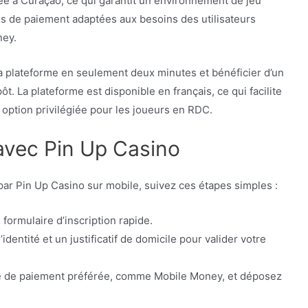
iée à Curaçao, ce qui garantit un environnement de jeu
es de paiement adaptées aux besoins des utilisateurs
ney.
la plateforme en seulement deux minutes et bénéficier d’un
t. La plateforme est disponible en français, ce qui facilite
 option privilégiée pour les joueurs en RDC.
ec Pin Up Casino
par Pin Up Casino sur mobile, suivez ces étapes simples :
ormulaire d’inscription rapide.
dentité et un justificatif de domicile pour valider votre
 de paiement préférée, comme Mobile Money, et déposez