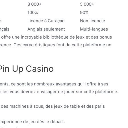
8 000+
5 000+
100%
90%
o
Licence à Curaçao
Non licencié
nçais
Anglais seulement
Multi-langues
offre une incroyable bibliothèque de jeux et des bonus
licence. Ces caractéristiques font de cette plateforme un
Pin Up Casino
nts, ce sont les nombreux avantages qu’il offre à ses
elles vous devriez envisager de jouer sur cette plateforme.
 des machines à sous, des jeux de table et des paris
expérience de jeu dès le départ.