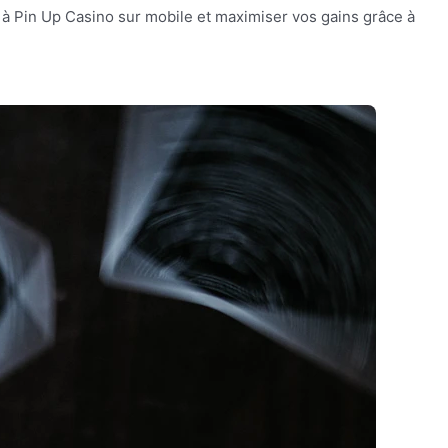
 à Pin Up Casino sur mobile et maximiser vos gains grâce à