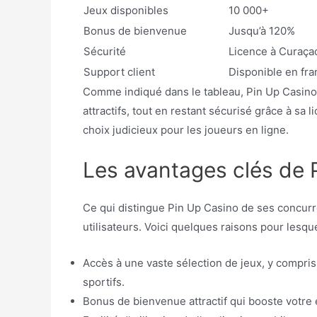
Jeux disponibles
10 000+
Bonus de bienvenue
Jusqu’à 120%
Sécurité
Licence à Curaça
Support client
Disponible en fra
Comme indiqué dans le tableau, Pin Up Casino 
attractifs, tout en restant sécurisé grâce à sa 
choix judicieux pour les joueurs en ligne.
Les avantages clés de 
Ce qui distingue Pin Up Casino de ses concurre
utilisateurs. Voici quelques raisons pour lesqu
Accès à une vaste sélection de jeux, y compris
sportifs.
Bonus de bienvenue attractif qui booste votre 