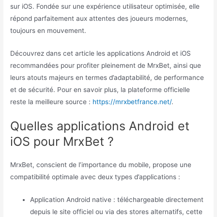
sur iOS. Fondée sur une expérience utilisateur optimisée, elle
répond parfaitement aux attentes des joueurs modernes,
toujours en mouvement.
Découvrez dans cet article les applications Android et iOS
recommandées pour profiter pleinement de MrxBet, ainsi que
leurs atouts majeurs en termes d’adaptabilité, de performance
et de sécurité. Pour en savoir plus, la plateforme officielle
reste la meilleure source :
https://mrxbetfrance.net/
.
Quelles applications Android et
iOS pour MrxBet ?
MrxBet, conscient de l’importance du mobile, propose une
compatibilité optimale avec deux types d’applications :
Application Android native : téléchargeable directement
depuis le site officiel ou via des stores alternatifs, cette