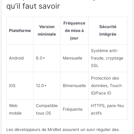
qu’il faut savoir
Fréquence
Version
Sécurité
Plateforme
de mise à
minimale
intégrée
jour
Système anti-
Android
6.0+
Mensuelle
fraude, cryptage
SSL
Protection des
iOS
12.0+
Bimensuelle
données, Touch
ID/Face ID
Web
Compatible
HTTPS, pare-feu
Fréquente
mobile
tous OS
actifs
Les développeurs de MrxBet assurent un suivi régulier des