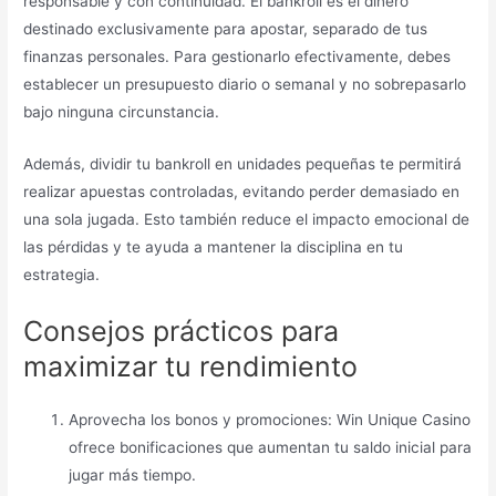
responsable y con continuidad. El bankroll es el dinero
destinado exclusivamente para apostar, separado de tus
finanzas personales. Para gestionarlo efectivamente, debes
establecer un presupuesto diario o semanal y no sobrepasarlo
bajo ninguna circunstancia.
Además, dividir tu bankroll en unidades pequeñas te permitirá
realizar apuestas controladas, evitando perder demasiado en
una sola jugada. Esto también reduce el impacto emocional de
las pérdidas y te ayuda a mantener la disciplina en tu
estrategia.
Consejos prácticos para
maximizar tu rendimiento
Aprovecha los bonos y promociones: Win Unique Casino
ofrece bonificaciones que aumentan tu saldo inicial para
jugar más tiempo.