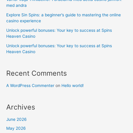
med andra
Explore Sin Spins: a beginner’s guide to mastering the online
casino experience
Unlock powerful bonuses: Your key to success at Spins
Heaven Casino
Unlock powerful bonuses: Your key to success at Spins
Heaven Casino
Recent Comments
A WordPress Commenter
on
Hello world!
Archives
June 2026
May 2026