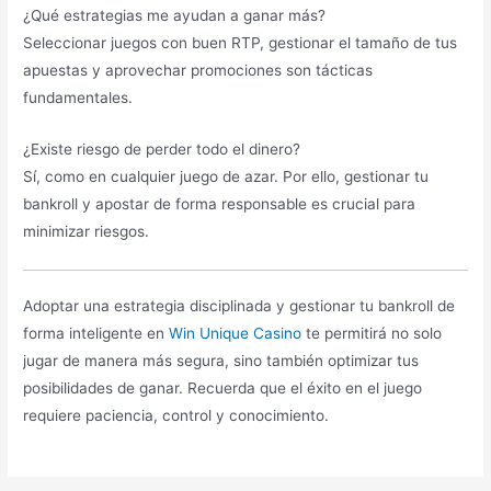
¿Qué estrategias me ayudan a ganar más?
Seleccionar juegos con buen RTP, gestionar el tamaño de tus
apuestas y aprovechar promociones son tácticas
fundamentales.
¿Existe riesgo de perder todo el dinero?
Sí, como en cualquier juego de azar. Por ello, gestionar tu
bankroll y apostar de forma responsable es crucial para
minimizar riesgos.
Adoptar una estrategia disciplinada y gestionar tu bankroll de
forma inteligente en
Win Unique Casino
te permitirá no solo
jugar de manera más segura, sino también optimizar tus
posibilidades de ganar. Recuerda que el éxito en el juego
requiere paciencia, control y conocimiento.