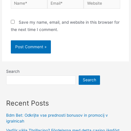
Save my name, email, and website in this browser for
the next time I comment.
Search
Search
Recent Posts
Bdm Bet: Odkrijte vse prednosti bonusov in promocij v
igralnicah
Varför välja Thrillacino? Fördelarna med detta casino jämfört