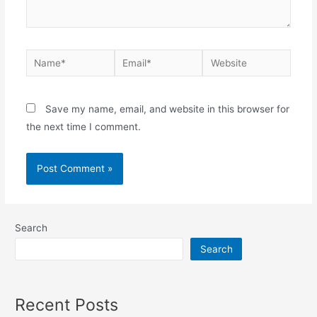
Save my name, email, and website in this browser for
the next time I comment.
Search
Search
Recent Posts