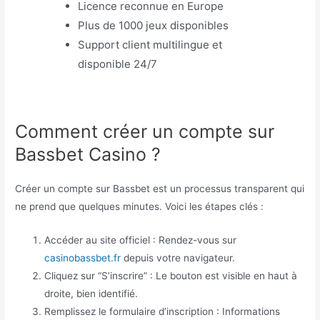
Licence reconnue en Europe
Plus de 1000 jeux disponibles
Support client multilingue et
disponible 24/7
Comment créer un compte sur
Bassbet Casino ?
Créer un compte sur Bassbet est un processus transparent qui
ne prend que quelques minutes. Voici les étapes clés :
Accéder au site officiel : Rendez-vous sur
casinobassbet.fr
depuis votre navigateur.
Cliquez sur “S’inscrire” : Le bouton est visible en haut à
droite, bien identifié.
Remplissez le formulaire d’inscription : Informations