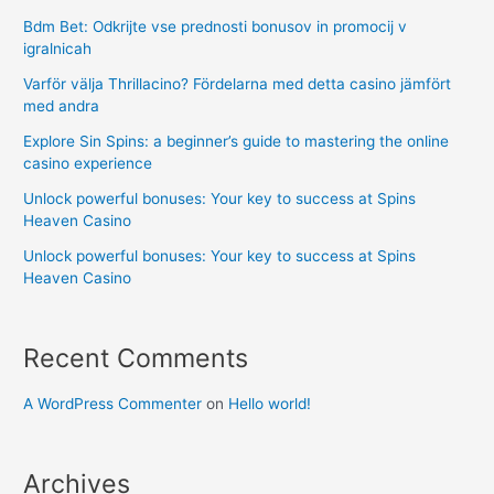
Bdm Bet: Odkrijte vse prednosti bonusov in promocij v
igralnicah
Varför välja Thrillacino? Fördelarna med detta casino jämfört
med andra
Explore Sin Spins: a beginner’s guide to mastering the online
casino experience
Unlock powerful bonuses: Your key to success at Spins
Heaven Casino
Unlock powerful bonuses: Your key to success at Spins
Heaven Casino
Recent Comments
A WordPress Commenter
on
Hello world!
Archives