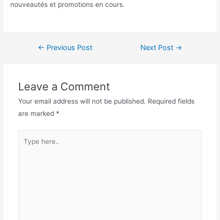
nouveautés et promotions en cours.
←
Previous Post
Next Post
→
Leave a Comment
Your email address will not be published.
Required fields
are marked
*