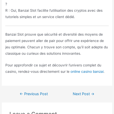
?
R : Oui, Banzai Slot facilite l’utilisation des cryptos avec des
tutoriels simples et un service client dédié.
Banzai Slot prouve que sécurité et diversité des moyens de
paiement peuvent aller de pair pour offrir une expérience de
jeu optimale. Chacun y trouve son compte, qu’il soit adepte du
classique ou curieux des solutions innovantes.
Pour approfondir ce sujet et découvrir l’univers complet du
casino, rendez-vous directement sur le
online casino banzai
.
←
Previous Post
Next Post
→