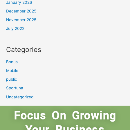
January 2026
December 2025
November 2025
July 2022
Categories
Bonus
Mobile
public
Sportuna
Uncategorized
Focus On Growing
Your Business