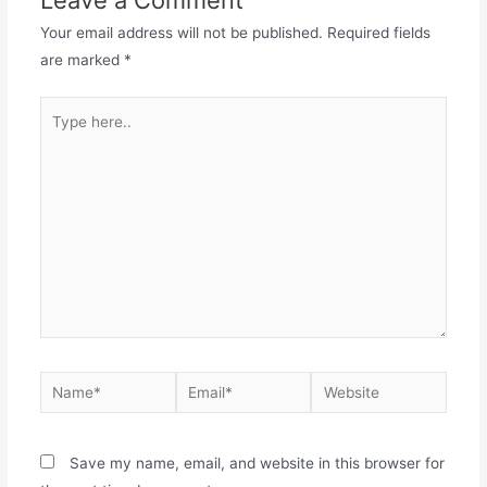
Leave a Comment
Your email address will not be published.
Required fields
are marked
*
Save my name, email, and website in this browser for