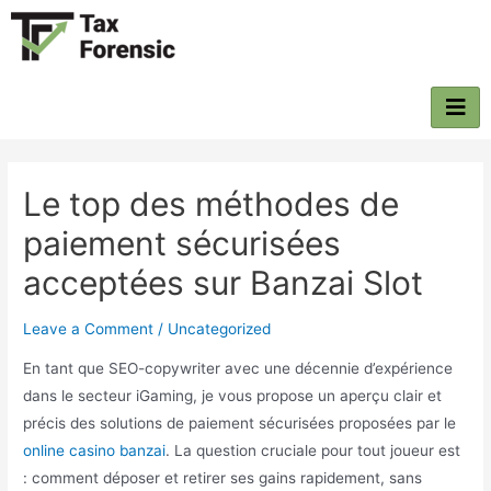
Le top des méthodes de
paiement sécurisées
acceptées sur Banzai Slot
Leave a Comment
/
Uncategorized
En tant que SEO-copywriter avec une décennie d’expérience
dans le secteur iGaming, je vous propose un aperçu clair et
précis des solutions de paiement sécurisées proposées par le
online casino banzai
. La question cruciale pour tout joueur est
: comment déposer et retirer ses gains rapidement, sans