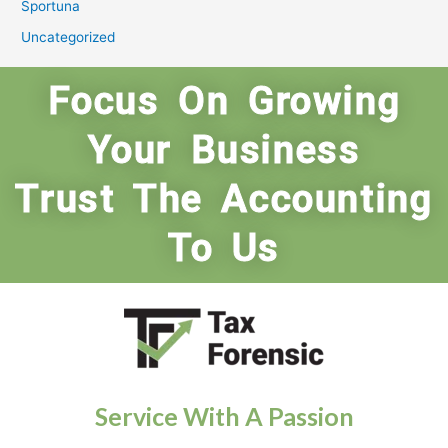
Sportuna
Uncategorized
Focus On Growing
Your Business
Trust The Accounting
To Us
Service With A Passion