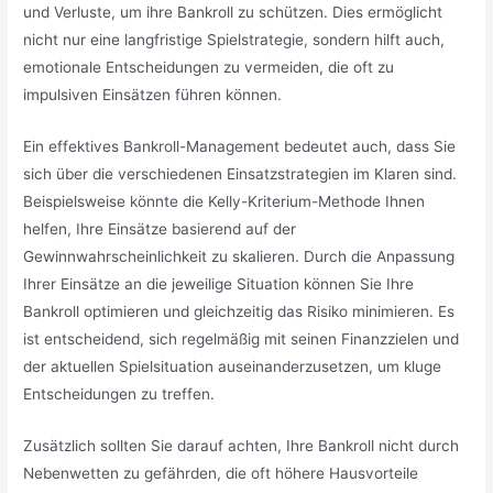
und Verluste, um ihre Bankroll zu schützen. Dies ermöglicht
nicht nur eine langfristige Spielstrategie, sondern hilft auch,
emotionale Entscheidungen zu vermeiden, die oft zu
impulsiven Einsätzen führen können.
Ein effektives Bankroll-Management bedeutet auch, dass Sie
sich über die verschiedenen Einsatzstrategien im Klaren sind.
Beispielsweise könnte die Kelly-Kriterium-Methode Ihnen
helfen, Ihre Einsätze basierend auf der
Gewinnwahrscheinlichkeit zu skalieren. Durch die Anpassung
Ihrer Einsätze an die jeweilige Situation können Sie Ihre
Bankroll optimieren und gleichzeitig das Risiko minimieren. Es
ist entscheidend, sich regelmäßig mit seinen Finanzzielen und
der aktuellen Spielsituation auseinanderzusetzen, um kluge
Entscheidungen zu treffen.
Zusätzlich sollten Sie darauf achten, Ihre Bankroll nicht durch
Nebenwetten zu gefährden, die oft höhere Hausvorteile