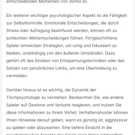
entscheidenden Momenten von Vorteil ist.
Ein weiterer wichtiger psychologischer Aspekt ist die Fähigkeit
zur Selbstkontrolle. Emotionale Entscheidungen, die durch
Stress oder Aufregung beeinflusst werden, können oft zu
schlechten Wettentscheidungen führen. Fortgeschrittene
Spieler entwickeln Strategien, um ruhig und fokussiert zu
bleiben, unabhängig von den äußeren Umständen. Dazu
gehört oft das Einüben von Entspannungstechniken oder das
Setzen von persönlichen Limits, um eine Übertreibung zu
vermeiden.
Darüber hinaus ist es wichtig, die Dynamik der
Tischpsychologie zu verstehen. Beobachten Sie, wie andere
Spieler auf Gewinne und Verluste reagieren, und nutzen Sie
diese Informationen zu Ihrem Vorteil. Verhaltensmuster können
Ihnen Hinweise darauf geben, wann es günstig ist, aggressiver
zu spielen oder abzuwarten. Eine tiefere Einsicht in die
psychologischen Aspekte des Spiels kann Ihnen letztendlich