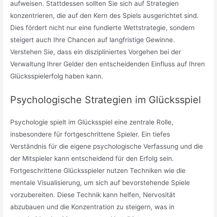
aufweisen. Stattdessen sollten Sie sich auf Strategien
konzentrieren, die auf den Kern des Spiels ausgerichtet sind.
Dies fördert nicht nur eine fundierte Wettstrategie, sondern
steigert auch Ihre Chancen auf langfristige Gewinne.
Verstehen Sie, dass ein diszipliniertes Vorgehen bei der
Verwaltung Ihrer Gelder den entscheidenden Einfluss auf Ihren
Glücksspielerfolg haben kann.
Psychologische Strategien im Glücksspiel
Psychologie spielt im Glücksspiel eine zentrale Rolle,
insbesondere für fortgeschrittene Spieler. Ein tiefes
Verständnis für die eigene psychologische Verfassung und die
der Mitspieler kann entscheidend für den Erfolg sein.
Fortgeschrittene Glücksspieler nutzen Techniken wie die
mentale Visualisierung, um sich auf bevorstehende Spiele
vorzubereiten. Diese Technik kann helfen, Nervosität
abzubauen und die Konzentration zu steigern, was in