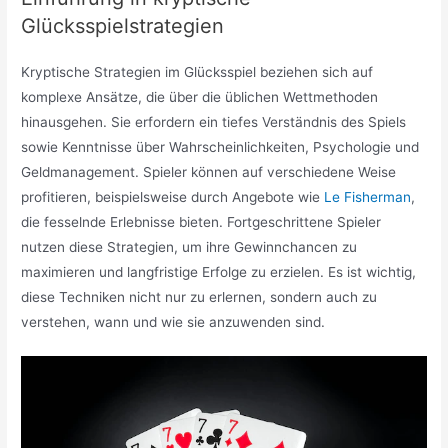
Glücksspielstrategien
Kryptische Strategien im Glücksspiel beziehen sich auf
komplexe Ansätze, die über die üblichen Wettmethoden
hinausgehen. Sie erfordern ein tiefes Verständnis des Spiels
sowie Kenntnisse über Wahrscheinlichkeiten, Psychologie und
Geldmanagement. Spieler können auf verschiedene Weise
profitieren, beispielsweise durch Angebote wie
Le Fisherman
,
die fesselnde Erlebnisse bieten. Fortgeschrittene Spieler
nutzen diese Strategien, um ihre Gewinnchancen zu
maximieren und langfristige Erfolge zu erzielen. Es ist wichtig,
diese Techniken nicht nur zu erlernen, sondern auch zu
verstehen, wann und wie sie anzuwenden sind.