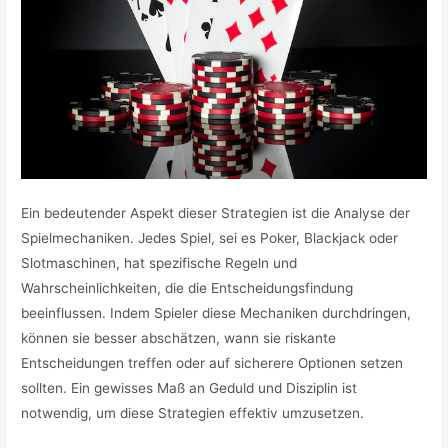
Ein bedeutender Aspekt dieser Strategien ist die Analyse der
Spielmechaniken. Jedes Spiel, sei es Poker, Blackjack oder
Slotmaschinen, hat spezifische Regeln und
Wahrscheinlichkeiten, die die Entscheidungsfindung
beeinflussen. Indem Spieler diese Mechaniken durchdringen,
können sie besser abschätzen, wann sie riskante
Entscheidungen treffen oder auf sicherere Optionen setzen
sollten. Ein gewisses Maß an Geduld und Disziplin ist
notwendig, um diese Strategien effektiv umzusetzen.