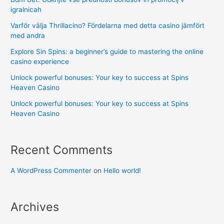
igralnicah
Varför välja Thrillacino? Fördelarna med detta casino jämfört
med andra
Explore Sin Spins: a beginner’s guide to mastering the online
casino experience
Unlock powerful bonuses: Your key to success at Spins
Heaven Casino
Unlock powerful bonuses: Your key to success at Spins
Heaven Casino
Recent Comments
A WordPress Commenter
on
Hello world!
Archives