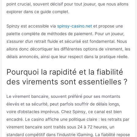
point crucial, souvent décisif pour tout joueur, que nous allons
explorer dans ce guide complet.
Spinzy est accessible via
spinsy-casino.net
et propose une
palette complète de méthodes de paiement. Pour un joueur,
s’assurer d’un retrait fluide et sécurisé est fondamental. Nous
allons donc décortiquer les différentes options de virement, les
délais annoncés, ainsi que leur respect dans la pratique réelle.
Pourquoi la rapidité et la fiabilité
des virements sont essentielles ?
Le virement bancaire, souvent préféré pour ses montants
élevés et sa sécurité, peut parfois souffrir de délais longs,
voire d’obstacles imprévus. Chez Spinsy, ce canal est bien
encadré. Le casino affiche une politique claire : les retraits par
virement bancaire sont traités sous 24 à 72 heures, un
standard compétitif dans l’industrie iGaming. La fiabilité repose