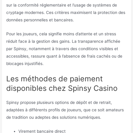
sur la conformité réglementaire et l’usage de systèmes de
cryptage modernes. Ces critères maximisent la protection des
données personnelles et bancaires.
Pour les joueurs, cela signifie moins d’attente et un stress
réduit face à la gestion des gains. La transparence affichée
par Spinsy, notamment à travers des conditions visibles et
accessibles, rassure quant à l’absence de frais cachés ou de
blocages injustifiés.
Les méthodes de paiement
disponibles chez Spinsy Casino
Spinsy propose plusieurs options de dépôt et de retrait,
adaptées à différents profils de joueurs, que ce soit amateurs
de tradition ou adeptes des solutions numériques.
Virement bancaire direct