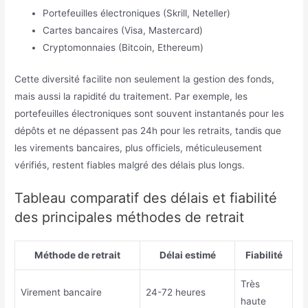
Portefeuilles électroniques (Skrill, Neteller)
Cartes bancaires (Visa, Mastercard)
Cryptomonnaies (Bitcoin, Ethereum)
Cette diversité facilite non seulement la gestion des fonds,
mais aussi la rapidité du traitement. Par exemple, les
portefeuilles électroniques sont souvent instantanés pour les
dépôts et ne dépassent pas 24h pour les retraits, tandis que
les virements bancaires, plus officiels, méticuleusement
vérifiés, restent fiables malgré des délais plus longs.
Tableau comparatif des délais et fiabilité
des principales méthodes de retrait
Méthode de retrait
Délai estimé
Fiabilité
Très
Virement bancaire
24-72 heures
haute