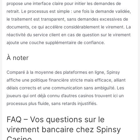
propose une interface claire pour initier les demandes de
retrait. Le processus est simple : une fois la demande validée,
le traitement est transparent, sans demandes excessives de
documents, ce qui accélère considérablement le virement. La
réactivité du service client en cas de question sur le virement
ajoute une couche supplémentaire de confiance.
À noter
Comparé à la moyenne des plateformes en ligne, Spinsy
affiche une politique financière stricte mais efficace, alliant
délais corrects et une communication sans ambiguïté. Les
joueurs qui ont déjà connu d’autres casinos trouvent ici un
processus plus fluide, sans retards injustifiés.
FAQ – Vos questions sur le
virement bancaire chez Spinsy
Casino