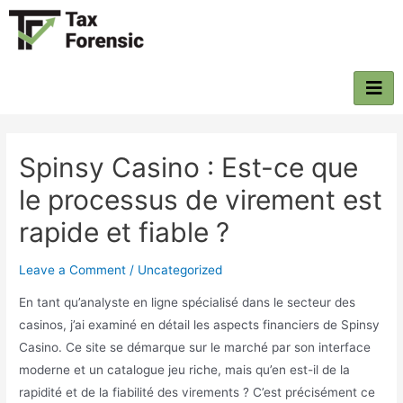
Spinsy Casino : Est-ce que
le processus de virement est
rapide et fiable ?
Leave a Comment
/
Uncategorized
En tant qu’analyste en ligne spécialisé dans le secteur des
casinos, j’ai examiné en détail les aspects financiers de Spinsy
Casino. Ce site se démarque sur le marché par son interface
moderne et un catalogue jeu riche, mais qu’en est-il de la
rapidité et de la fiabilité des virements ? C’est précisément ce