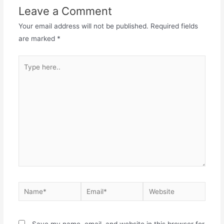
Leave a Comment
Your email address will not be published.
Required fields
are marked
*